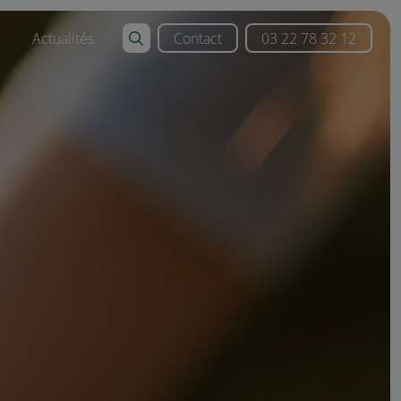
Actualités
Contact
03 22 78 32 12
ition
on valorisables
non ferreux