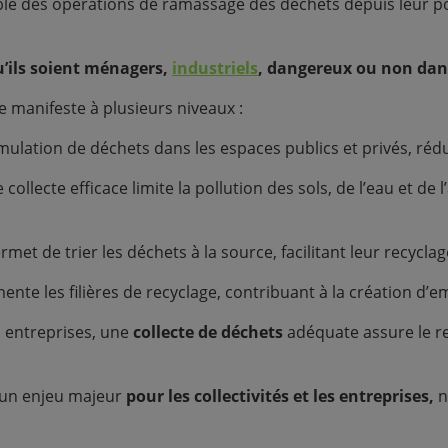
le des opérations de ramassage des déchets depuis leur poi
u’ils soient ménagers,
industriels
, dangereux ou non dan
e manifeste à plusieurs niveaux :
umulation de déchets dans les espaces publics et privés, rédu
ollecte efficace limite la pollution des sols, de l’eau et de
met de trier les déchets à la source, facilitant leur recyclage
imente les filières de recyclage, contribuant à la création d
s entreprises, une
collecte de déchets
adéquate assure le re
 un enjeu majeur
pour les collectivités et les entreprises,
n