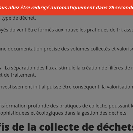
ous allez être redirigé automatiquement dans
24
seconde
séparation des flux peut entraîner des rythmes de remplissag
 type de déchet.
yés doivent être formés aux nouvelles pratiques de tri, as
e une documentation précise des volumes collectés et valori
 La séparation des flux a stimulé la création de filières de 
et de traitement.
investissement initial puisse être conséquent, la valorisati
ansformation profonde des pratiques de collecte, poussant le
sophistiquées et écologiques dans la gestion des déchets.
is de la collecte de déchet