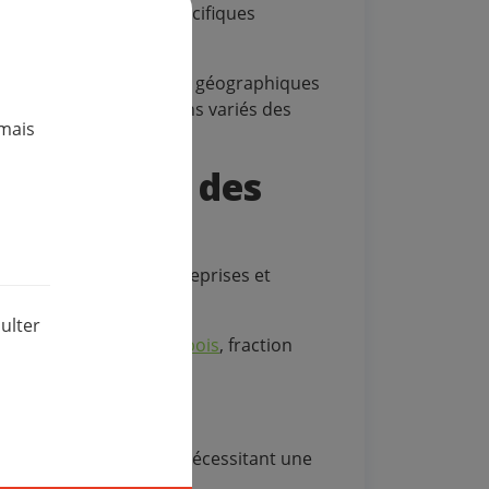
ollecter des déchets spécifiques
 population, contraintes géographiques
our répondre aux besoins variés des
mais
la collecte des
de déchets
pour les entreprises et
érale et plâtre.
ulter
métal
,
plastique
,
verre
,
bois
, fraction
 chaque type de déchet, nécessitant une