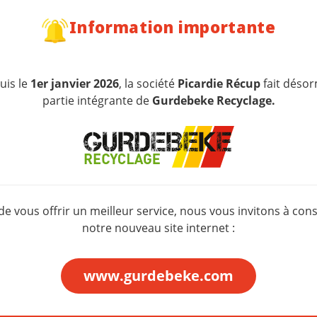
pés se déplacent à des points et horaires prédéfinis pour c
Information importante
.
urs facteurs : type de déchets, volume produit, densité de
hets efficace combine souvent plusieurs de ces méthodes p
uis le
1er janvier 2026
, la société
Picardie Récup
fait désor
on.
partie intégrante de
Gurdebeke Recyclage.
 7 Flux a-t-il transformé 
016, a considérablement modifié
les pratiques de
collecte 
021, les 2 flux supplémentaires
ont été ajoutés : fraction min
 de vous offrir un meilleur service, nous vous invitons à cons
la valorisation de sept types de déchets
:
papier et carton
,
notre nouveau site internet :
www.gurdebeke.com
rises doivent mettre en place des bacs de tri distincts pour
rocessus internes.