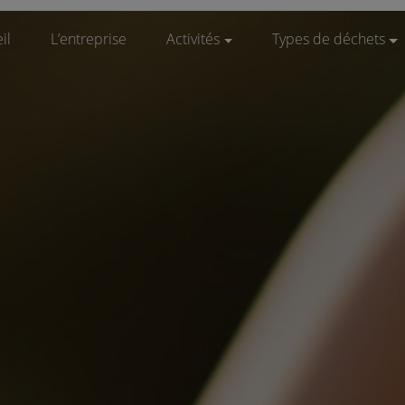
il
L’entreprise
Activités
Types de déchets
Prestation de service
Biodéchets
Recyclage
Bois
Achat de matière
Construction / Démol
Traitement de déchets non dangereux
Déchets industriels n
Rachat de ferraille et métaux
Déchets verts
DEEE
Encombrants
Ferrailles / Métaux 
Papiers & cartons
Plastiques
Pneumatiques