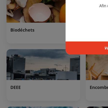
Afin
Biodéchets
Bois
V
DEEE
Encombr