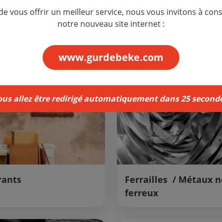
 de vous offrir un meilleur service, nous vous invitons à cons
notre nouveau site internet :
www.gurdebeke.com
Construction / Démol
ous allez être redirigé automatiquement dans
24
seconde
ants
Ferrailles / Métaux 
ferreux