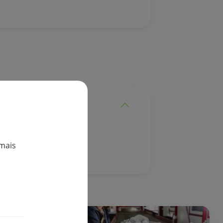
age.
mais