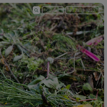
Actualités
Contact
03 22 78 32 12
tion
n valorisables
on ferreux