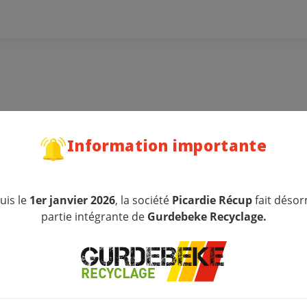
Information importante
rts :
nchages, feuillages, tontes des pelouses, déchets de jardin
uis le
1er janvier 2026
, la société
Picardie Récup
fait désor
partie intégrante de
Gurdebeke Recyclage.