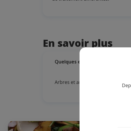
En savoir plus
Quelques exemples de déchets ve
Arbres et arbustes et souches, bra
Dep