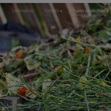
l
L’entreprise
Activités
Types de déchets
Prestation de service
Biodéchets
Recyclage
Bois
Achat de matière
Construction / Démoli
Traitement de déchets non dangereux
Déchets industriels no
s
Rachat de ferraille et métaux
Déchets verts
DEEE
Encombrants
Ferrailles / Métaux n
Papiers & cartons
Plastiques
Pneumatiques