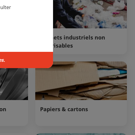
ulter
ition
Déchets industriels non
valorisables
s.
non
Papiers & cartons