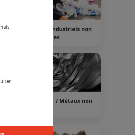
mais
Déchets industriels non
valorisables
ulter
Ferrailles / Métaux non
ferreux
s.