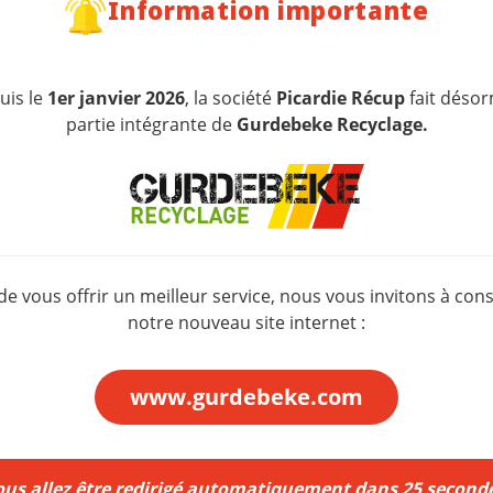
Information importante
uis le
1er janvier 2026
, la société
Picardie Récup
fait désor
s
Construction /
partie intégrante de
Gurdebeke Recyclage.
Démolition
 de vous offrir un meilleur service, nous vous invitons à cons
notre nouveau site internet :
E
Encombrants
www.gurdebeke.com
ous allez être redirigé automatiquement dans
24
seconde