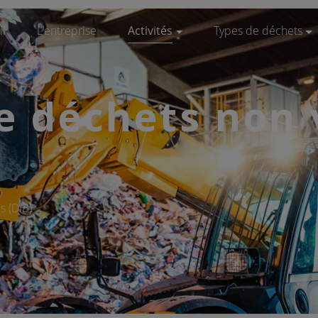
il
L’entreprise
Activités
Types de déchets
Prestation de service
Biodéchets
Recyclage
Bois
e déchets non 
Achat de matière
Construction / Démol
Traitement de déchets non dangereux
Déchets industriels n
Rachat de ferraille et métaux
Déchets verts
DEEE
s (DIB)
Encombrants
Ferrailles / Métaux 
Papiers & cartons
Plastiques
Pneumatiques