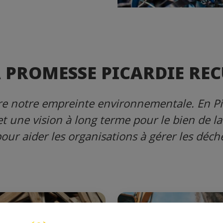
 PROMESSE PICARDIE RE
uire notre empreinte environnementale. En Pi
et une vision à long terme pour le bien de la
our aider les organisations à gérer les déche