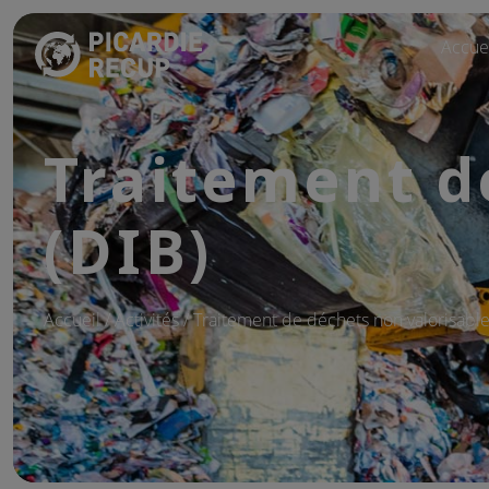
Accue
Traitement d
(DIB)
Accueil
/ Activités / Traitement de déchets non valorisable