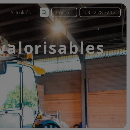
Actualités
Contact
03 22 78 32 12
valorisables
ition
on valorisables
non ferreux