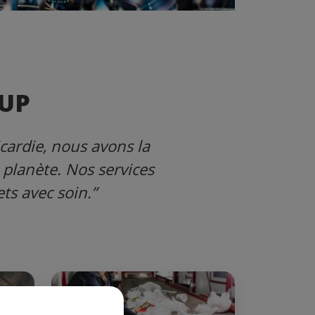
CUP
cardie, nous avons la
 planète. Nos services
ts avec soin.”