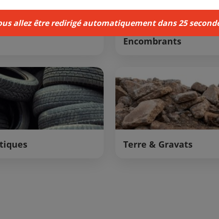
ous allez être redirigé automatiquement dans
24
seconde
Encombrants
tiques
Terre & Gravats