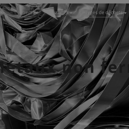
l
L’entreprise
Activités
Types de déchets
Prestation de service
Biodéchets
Recyclage
Bois
Achat de matière
Construction / Démoli
Traitement de déchets non dangereux
Déchets industriels no
 Métaux non fe
Rachat de ferraille et métaux
Déchets verts
DEEE
Encombrants
ux
Ferrailles / Métaux n
Papiers & cartons
Plastiques
Pneumatiques