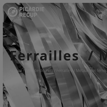
Accuei
Ferrailles /
Accueil
/ Type de déchets / Ferrailles / Métaux non ferre