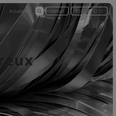
Actualités
Contact
03 22 78 32 12
tion
n valorisables
rreux
on ferreux