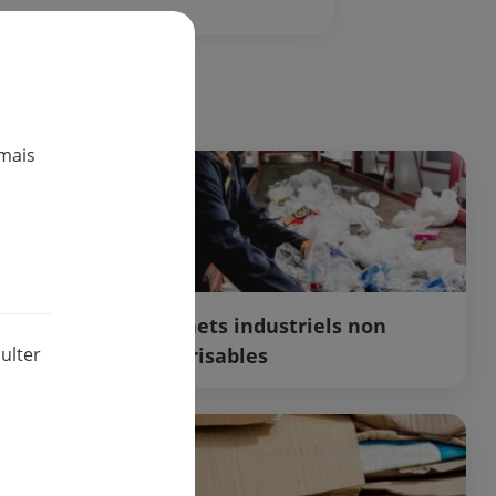
mais
ition
Déchets industriels non
valorisables
ulter